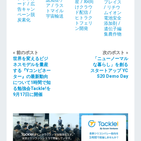
認知症ケ
星 / XR向
プレイス
ード / 広
ア / ラス
けクラウ
/ リチウ
告キャン
トマイル
ド配信 /
ムイオン
ペーン脱
宇宙輸送
ヒトラク
電池安全
炭素化
トフェリ
添加剤 /
ン開発
遺伝子編
集農作物
« 前のポスト
次のポスト »
世界を変えるビジ
「ニューノーマル
ネスモデルを量産
な暮らし」を創る
する『Yコンビネー
スタートアップ YC
S20 Demo Day
ター』の最新動向
について1時間で知
る勉強会Tackle!を
9月17日に開催