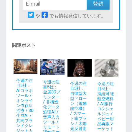
や
でも情報発信しています。
関連ポスト
今週の注
今週の注
今週の注
今週の注
目5社：
目5社：
目5社：
目5社：
AIコラボ
金属3Dプ
自律型大
持続可能
ツール /
リンター
型ドロー
航空燃料
オンライ
/ 非構造
ン（電動
/ AI旅行
ン依存症
化データ
航空機）
コンシェ
治療 / 3D
処理AI /
/ スマー
ルジュ /
生成AI /
音声入力
ト歯ブラ
ベビー用
共同ブラ
ツール /
シ / 太陽
品再販マ
ンドクレ
リモート
光反射衛
ーケット
ジットカ