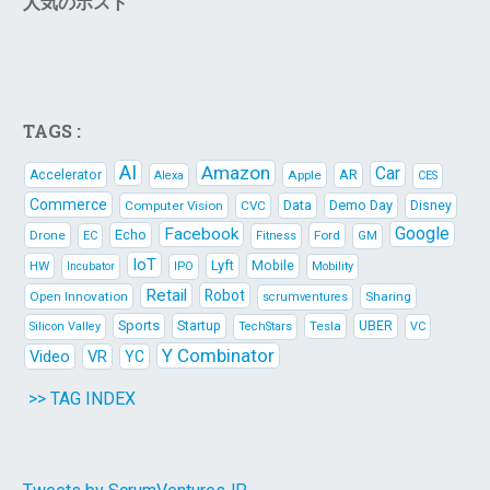
人気のポスト
TAGS :
AI
Amazon
Car
AR
Accelerator
Apple
Alexa
CES
Commerce
Data
Demo Day
Computer Vision
CVC
Disney
Google
Facebook
Echo
Drone
Ford
EC
Fitness
GM
IoT
Lyft
HW
Mobile
IPO
Mobility
Incubator
Retail
Robot
Open Innovation
Sharing
scrumventures
Sports
Startup
Tesla
UBER
Silicon Valley
TechStars
VC
Y Combinator
Video
VR
YC
>> TAG INDEX