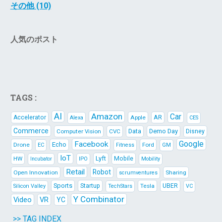
その他 (10)
人気のポスト
TAGS :
AI
Amazon
Car
AR
Accelerator
Apple
Alexa
CES
Commerce
Data
Demo Day
Computer Vision
CVC
Disney
Google
Facebook
Echo
Drone
Ford
EC
Fitness
GM
IoT
Lyft
HW
Mobile
IPO
Mobility
Incubator
Retail
Robot
Open Innovation
Sharing
scrumventures
Sports
Startup
Tesla
UBER
Silicon Valley
TechStars
VC
Y Combinator
Video
VR
YC
>> TAG INDEX