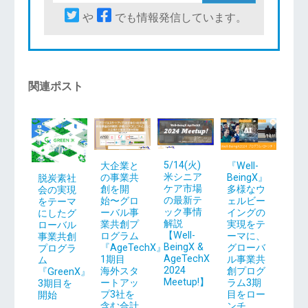
や
でも情報発信しています。
関連ポスト
5/14(火)
大企業と
『Well-
米シニア
の事業共
BeingX』
脱炭素社
ケア市場
創を開
多様なウ
会の実現
の最新テ
始〜グロ
ェルビー
をテーマ
ック事情
ーバル事
イングの
にしたグ
解説
業共創プ
実現をテ
ローバル
【Well-
ログラム
ーマに、
事業共創
BeingX &
『AgeTechX』
グローバ
プログラ
AgeTechX
1期目
ル事業共
ム
2024
海外スタ
創プログ
『GreenX』
Meetup!】
ートアッ
ラム3期
3期目を
プ3社を
目をロー
開始
含む合計
ンチ