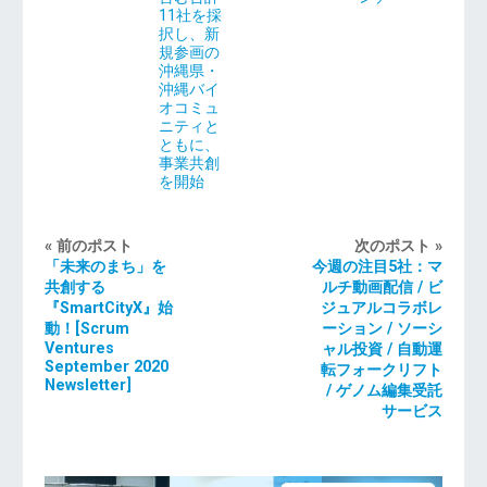
11社を採
択し、新
規参画の
沖縄県・
沖縄バイ
オコミュ
ニティと
ともに、
事業共創
を開始
« 前のポスト
次のポスト »
「未来のまち」を
今週の注目5社：マ
共創する
ルチ動画配信 / ビ
『SmartCityX』始
ジュアルコラボレ
動！[Scrum
ーション / ソーシ
Ventures
ャル投資 / 自動運
September 2020
転フォークリフト
Newsletter]
/ ゲノム編集受託
サービス