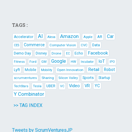
TAGS :
AI
Amazon
Car
AR
Accelerator
Apple
Alexa
Commerce
Data
Computer Vision
CVC
CES
Facebook
Demo Day
Echo
Disney
Drone
EC
Google
IoT
Ford
HW
Fitness
GM
IPO
Incubator
Retail
Robot
Lyft
Mobile
Open Innovation
Mobility
Sports
Sharing
Startup
scrumventures
Silicon Valley
Video
VR
YC
Tesla
UBER
TechStars
VC
Y Combinator
>> TAG INDEX
Tweets by ScrumVenturesJP