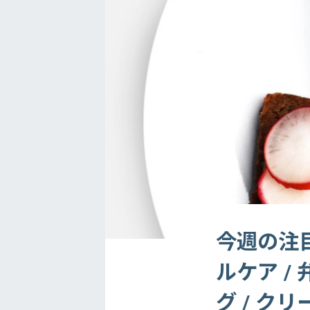
今週の注目
ルケア /
グ / ク