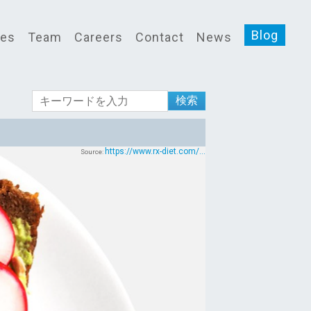
Blog
ces
Team
Careers
Contact
News
検索
https://www.rx-diet.com/...
Source: