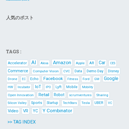
人気のポスト
TAGS :
AI
Amazon
Car
AR
Accelerator
Apple
Alexa
CES
Commerce
Data
Demo Day
Computer Vision
CVC
Disney
Google
Facebook
Echo
Drone
Ford
EC
Fitness
GM
IoT
Lyft
HW
Mobile
IPO
Mobility
Incubator
Retail
Robot
Open Innovation
Sharing
scrumventures
Sports
Startup
Tesla
UBER
Silicon Valley
TechStars
VC
Y Combinator
Video
VR
YC
>> TAG INDEX