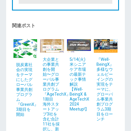
関連ポスト
5/14(火)
大企業と
『Well-
米シニア
の事業共
BeingX』
脱炭素社
ケア市場
創を開
多様なウ
会の実現
の最新テ
始〜グロ
ェルビー
をテーマ
ック事情
ーバル事
イングの
にしたグ
解説
業共創プ
実現をテ
ローバル
【Well-
ログラム
ーマに、
事業共創
BeingX &
『AgeTechX』
グローバ
プログラ
AgeTechX
1期目
ル事業共
ム
2024
海外スタ
創プログ
『GreenX』
Meetup!】
ートアッ
ラム3期
3期目を
プ3社を
目をロー
開始
含む合計
ンチ
11社を採
択し、新