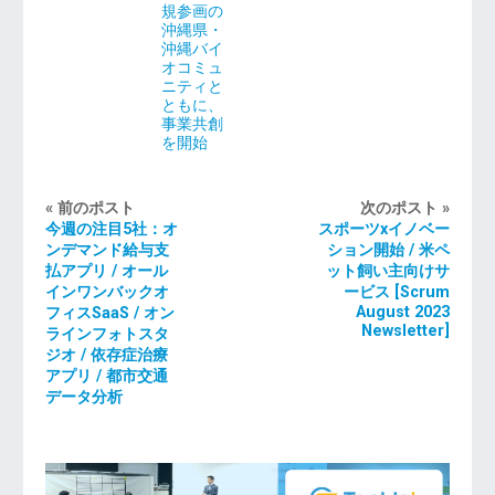
規参画の
沖縄県・
沖縄バイ
オコミュ
ニティと
ともに、
事業共創
を開始
« 前のポスト
次のポスト »
今週の注目5社：オ
スポーツxイノベー
ンデマンド給与支
ション開始 / 米ペ
払アプリ / オール
ット飼い主向けサ
インワンバックオ
ービス [Scrum
August 2023
フィスSaaS / オン
Newsletter]
ラインフォトスタ
ジオ / 依存症治療
アプリ / 都市交通
データ分析