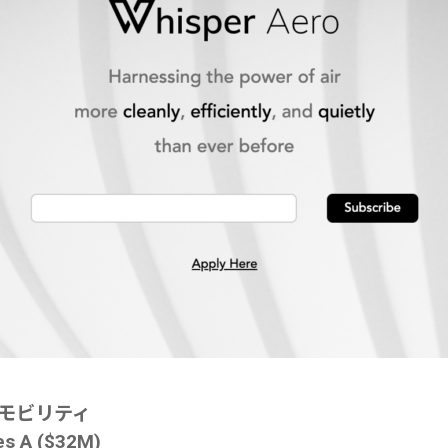
/モビリティ
 A ($32M)