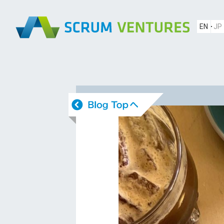
EN
JP