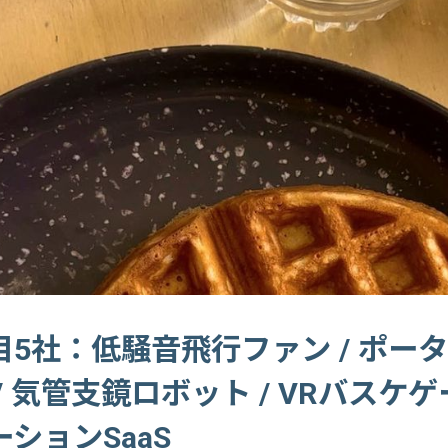
5社：低騒音飛行ファン / ポー
/ 気管支鏡ロボット / VRバスケゲー
ションSaaS