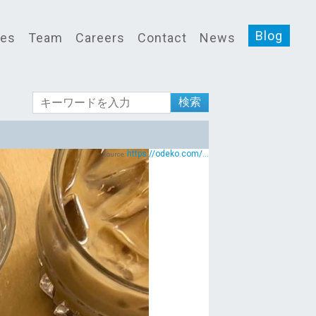
Blog
ces
Team
Careers
Contact
News
検索
https://odeko.com/...
Source: