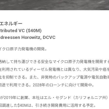
/エネルギー
ibuted VC ($40M)
essen Horowitz, DCVC
イクロ原子力発電機の開発。
格納して持ち運びできる安全なマイクロ原子力発電機を開発す
在利用されているディーゼル発電機とは異なり、大気汚染や癌
生を抑制できる。また、非常時のバックアップ電源や電気自動車
用途で利用できる。2028年のローンチに向けて開発中。
が2019年に創業、本社はエル・セグンド（カリフォルニア州）。An
から今回調達した$40Mは、引き続き開発費用に活用する予定。