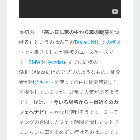
最初の、「
寒い日に家の中から車の暖房をつ
ける
」というのは先日の
Teslaに関してのポス
ト
でも書きましたが鉄板のユースケースで
す。
BMW
や
Hyundai
もすでに同様の
Skill（Alexa向けのアプリのようなもの。開発
者が
開発キット
を使って自由に開発可能。）
を提供していますが、非常に人気があるよう
です。後は、「
今いる場所から一番近くのカ
フェへナビ
」もかなり便利そうです。ミーテ
ィングの合間にカフェで時間を潰したいとき
にいちいち車を止めずに行けるのはいいです