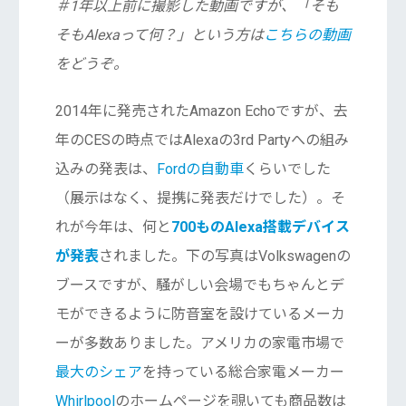
＃1年以上前に撮影した動画ですが、「そも
そもAlexaって何？」という方は
こちらの動画
をどうぞ。
2014年に発売されたAmazon Echoですが、去
年のCESの時点ではAlexaの3rd Partyへの組み
込みの発表は、
Fordの自動車
くらいでした
（展示はなく、提携に発表だけでした）。そ
れが今年は、何と
700ものAlexa搭載デバイス
が発表
されました。下の写真はVolkswagenの
ブースですが、騒がしい会場でもちゃんとデ
モができるように防音室を設けているメーカ
ーが多数ありました。アメリカの家電市場で
最大のシェア
を持っている総合家電メーカー
Whirlpool
のホームページを覗いても商品数は