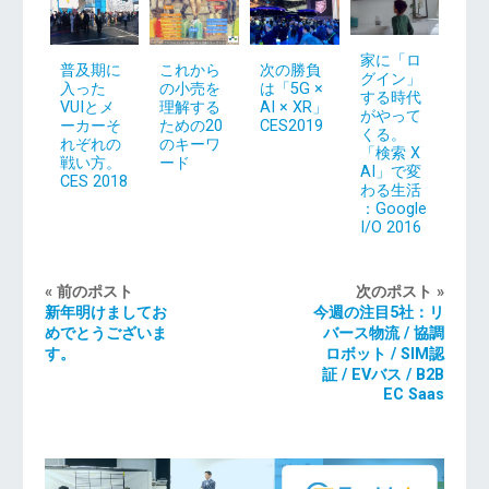
家に「ロ
普及期に
次の勝負
これから
グイン」
入った
は「5G ×
の小売を
する時代
VUIとメ
AI × XR」
理解する
がやって
ーカーそ
CES2019
ための20
くる。
れぞれの
のキーワ
「検索 X
戦い方。
ード
AI」で変
CES 2018
わる生活
：Google
I/O 2016
« 前のポスト
次のポスト »
新年明けましてお
今週の注目5社：リ
めでとうございま
バース物流 / 協調
す。
ロボット / SIM認
証 / EVバス / B2B
EC Saas