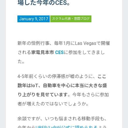
場した今年のCES。
January 9, 2017
スクラム代表・宮田ブログ
新年の恒例行事、毎年1月にLas Vegasで開催
される
家電見本市
CES
に参加をしてきまし
た。
4-5年前くらいの停滞感が嘘のように、
ここ
数年はIoT、自動車を中心に本当に大きな盛
り上がりを見せています
。今年もさらに参加
者が増えたのではないでしょうか。
余談ですが、いつも悩まされる移動手段も、
今年から
UBER/Lyftが公式に認められる
よう