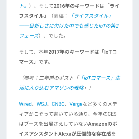
ト。
）、そして
2016年のキーワードは「ライ
フスタイル」
（寄稿：
「ライフスタイル」
──目新しさに欠けた中でも感じたIoTの第2
フェーズ
）、でした。
そして、本年
2017年のキーワードは「IoTコ
マース」
です。
（参考：二年前のポスト「
「IoTコマース」生
活に入り込むアマゾンの戦略
」）
Wired
、
WSJ
、
CNBC
、
Verge
など多くのメデ
ィアがこぞって書いている通り、今年のCES
はブースを出展さえしていない
Amazonのボ
イスアシスタントAlexaが圧倒的な存在感
を