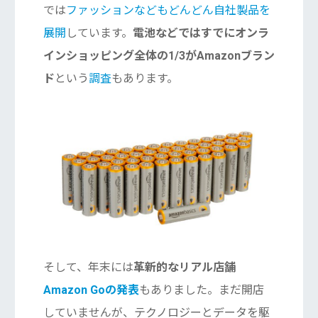
では
ファッションなどもどんどん自社製品を
展開
しています。
電池などではすでにオンラ
インショッピング全体の1/3がAmazonブラン
ド
という
調査
もあります。
そして、年末には
革新的なリアル店舗
Amazon Goの発表
もありました。まだ開店
していませんが、テクノロジーとデータを駆