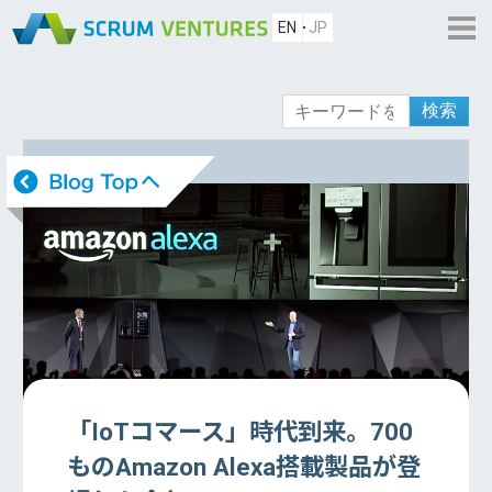
EN
JP
検索
「IoTコマース」時代到来。700
ものAmazon Alexa搭載製品が登