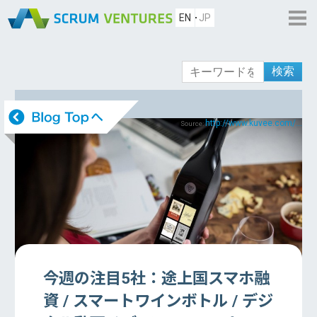
EN
JP
検索
http://www.kuvee.com/...
Source:
今週の注目5社：途上国スマホ融
資 / スマートワインボトル / デジ