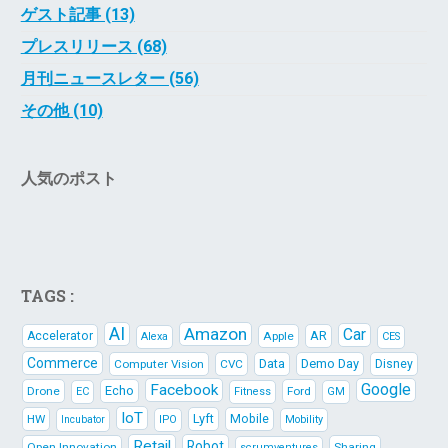
ゲスト記事 (13)
プレスリリース (68)
月刊ニュースレター (56)
その他 (10)
人気のポスト
TAGS :
AI
Amazon
Car
AR
Accelerator
Apple
Alexa
CES
Commerce
Data
Demo Day
Computer Vision
CVC
Disney
Google
Facebook
Echo
Drone
Ford
EC
Fitness
GM
IoT
Lyft
HW
Mobile
IPO
Mobility
Incubator
Retail
Robot
Open Innovation
Sharing
scrumventures