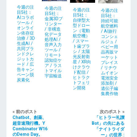
今週の注
今週の注
今週の注
今週の注
目5社：
目5社：
目5社：
目5社：
AIコラボ
金属3Dプ
自律型大
持続可能
ツール /
リンター
型ドロー
航空燃料
オンライ
/ 非構造
ン（電動
/ AI旅行
ン依存症
化データ
航空機）
コンシェ
治療 / 3D
処理AI /
/ スマー
ルジュ /
生成AI /
音声入力
ト歯ブラ
ベビー用
共同ブラ
ツール /
シ / 太陽
品再販マ
ンドクレ
リモート
光反射衛
ーケット
ジットカ
認知症ケ
星 / XR向
プレイス
ード / 広
ア / ラス
けクラウ
/ リチウ
告キャン
トマイル
ド配信 /
ムイオン
ペーン脱
宇宙輸送
ヒトラク
電池安全
炭素化
トフェリ
添加剤 /
ン開発
遺伝子編
集農作物
« 前のポスト
次のポスト »
Chatbot、創薬、
「ヒトラー礼讃
超音速飛行機。Y
Bot」の先にある
Combinator W16
「ナイトライダ
のDemo Day。
ー」の世界 :